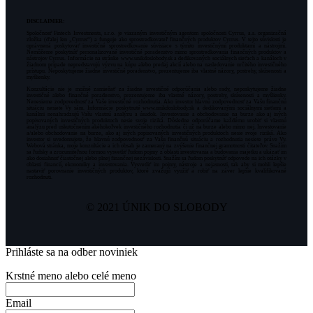
DISCLAIMER:
Spoločnosť Fintech Investments, s.r.o. je viazaným investičným agentom spoločnosti Cyrrus, a.s. organizačná
zložka (ďalej len „Cyrrus“) a funguje ako sprostredkovateľ finančných produktov Cyrrus. V tejto súvislosti je
oprávnená poskytovať investičné sprostredkovanie súvisiace s týmito investičnými produktami a nástrojmi.
Nemôžeme poskytnúť personalizované investičné poradenstvo mimo sprostredkovania finančných produktov a
nástrojov Cyrrus. Informácie na stránke www.unikdoslobody.sk a dedikovaných sociálnych sieťach a kanáloch v
žiadnom prípade nepredstavujú výzvu na kúpu alebo predaj akcií alebo na nasledovanie určitého investičného
prístupu. Neposkytujeme žiadne investičné poradenstvo, prezentujeme iba vlastné názory, postrehy, skúsenosti a
myšlienky.
Konzultácie nie je možné zamieňať za žiadne investičné odporúčania alebo rady, neposkytujeme žiadne
investičné alebo finančné poradenstvo, prezentujeme iba vlastné názory, postrehy, skúsenosti a myšlienky.
Nenesieme zodpovednosť za Vaše investičné rozhodnutia. Ako investor hlavnú zodpovednosť za Vašu finančnú
situáciu nesiete Vy sám. Informácie poskytnuté www.unikdoslobody.sk a dedikovanými sociálnymi sieťami a
kanálmi nenahradzujú Vašu vlastnú analýzu a úsudok. Investovanie a obchodovanie na burze ako aj iných
popisovaných investičných produktoch nesie svoje riziká. Dôsledne odporúčame každému urobiť si vlastnú
analýzu pred uskutočnením akéhokoľvek investičného rozhodnutia či už na burze alebo mimo nej. Investovanie
a/alebo obchodovanie na burze, ako aj iných popisovaných investičných produktoch nesie svoje riziká. Ako
investor si uvedomujete, že hlavnú zodpovednosť za Vašu finančnú situáciu a rozhodnutia nesiete práve Vy.
Webová stránka, moje konzultácie a ich obsah je zameraný na zvýšenie finančnej gramotnosti čitateľov. Snažím
sa ľudsky a zrozumiteľnou formou vysvetliť ľudom pojmy z oblasti investovania a budovania majetku a ukázať im
ako dosiahnuť čiastočnej alebo plnej finančnej nezávislosti. Snažím sa ľudom poskytnúť odpovede na ich otázky v
oblasti financií, ekonomiky a investovania. Vysvetliť im pojmy, nástroje a nejasnosti, tak aby si mohli lepšie
nastaviť porovnanie investičných produktov, ktoré zvažujú využiť a robiť na záver lepšie kvalifikované
rozhodnuti.
© 2021 ÚNIK DO SLOBODY
Prihláste sa na odber noviniek
Krstné meno alebo celé meno
Email