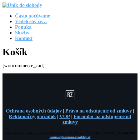
Často počúvame
Vedeli ste, že…
Ponuka
Služby
Kontakt
Košík
[woocommerce_cart]
Ochrana osobných údajov
|
Právo na odstúpenie od zmluvy
|
Reklamačný poriadok
|
VOP
|
Formulár na odstúpenie od
zmluvy
Fintech Investments s.r.o., Jasná 4175/9A 903 01 Senec, IČO: 53628080 DIČ: 2121447064,
roman@romanzavodsky.sk