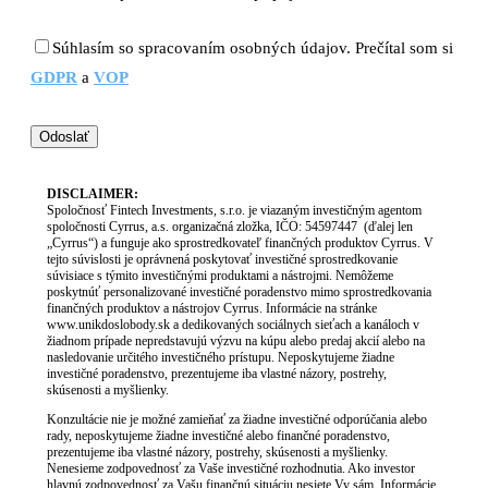
Súhlasím so spracovaním osobných údajov. Prečítal som si
GDPR
a
VOP
DISCLAIMER:
Spoločnosť Fintech Investments, s.r.o. je viazaným investičným agentom
spoločnosti Cyrrus, a.s. organizačná zložka, IČO: 54597447
(ďalej len
„Cyrrus“) a funguje ako sprostredkovateľ finančných produktov Cyrrus. V
tejto súvislosti je oprávnená poskytovať investičné sprostredkovanie
súvisiace s týmito investičnými produktami a nástrojmi. Nemôžeme
poskytnúť personalizované investičné poradenstvo mimo sprostredkovania
finančných produktov a nástrojov Cyrrus. Informácie na stránke
www.unikdoslobody.sk a dedikovaných sociálnych sieťach a kanáloch v
žiadnom prípade nepredstavujú výzvu na kúpu alebo predaj akcií alebo na
nasledovanie určitého investičného prístupu. Neposkytujeme žiadne
investičné poradenstvo, prezentujeme iba vlastné názory, postrehy,
skúsenosti a myšlienky.
Konzultácie nie je možné zamieňať za žiadne investičné odporúčania alebo
rady, neposkytujeme žiadne investičné alebo finančné poradenstvo,
prezentujeme iba vlastné názory, postrehy, skúsenosti a myšlienky.
Nenesieme zodpovednosť za Vaše investičné rozhodnutia. Ako investor
hlavnú zodpovednosť za Vašu finančnú situáciu nesiete Vy sám. Informácie