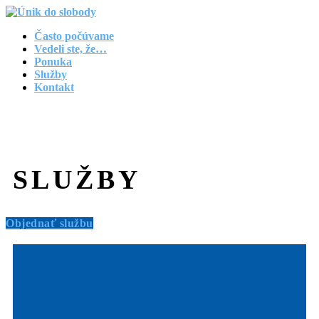
Často počúvame
Vedeli ste, že…
Ponuka
Služby
Kontakt
SLUŽBY
Objednať službu