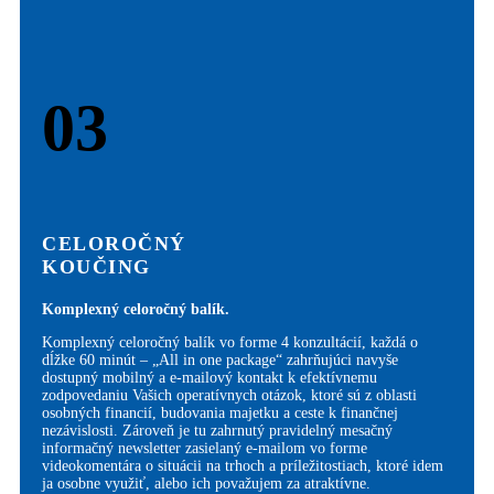
03
CELOROČNÝ
KOUČING
Komplexný celoročný balík.
Komplexný celoročný balík vo forme 4 konzultácií, každá o
dĺžke 60 minút – „All in one package“ zahrňujúci navyše
dostupný mobilný a e-mailový kontakt k efektívnemu
zodpovedaniu Vašich operatívnych otázok, ktoré sú z oblasti
osobných financií, budovania majetku a ceste k finančnej
nezávislosti. Zároveň je tu zahrnutý pravidelný mesačný
informačný newsletter zasielaný e-mailom vo forme
videokomentára o situácii na trhoch a príležitostiach, ktoré idem
ja osobne využiť, alebo ich považujem za atraktívne.