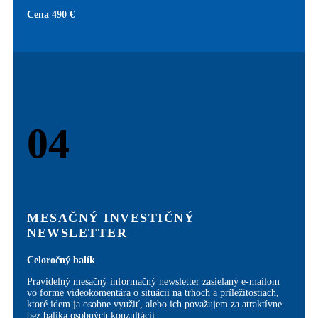
Cena 490 €
04
MESAČNÝ INVESTIČNÝ
NEWSLETTER
Celoročný balík
Pravidelný mesačný informačný newsletter zasielaný e-mailom
vo forme videokomentára o situácii na trhoch a príležitostiach,
ktoré idem ja osobne využiť, alebo ich považujem za atraktívne
bez balíka osobných konzultácií.