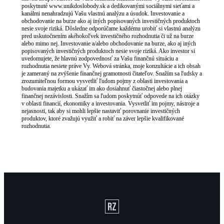
poskytnuté www.unikdoslobody.sk a dedikovanými sociálnymi sieťami a
kanálmi nenahradzujú Vašu vlastnú analýzu a úsudok. Investovanie a
obchodovanie na burze ako aj iných popisovaných investičných produktoch
nesie svoje riziká. Dôsledne odporúčame každému urobiť si vlastnú analýzu
pred uskutočnením akéhokoľvek investičného rozhodnutia či už na burze
alebo mimo nej. Investovanie a/alebo obchodovanie na burze, ako aj iných
popisovaných investičných produktoch nesie svoje riziká. Ako investor si
uvedomujete, že hlavnú zodpovednosť za Vašu finančnú situáciu a
rozhodnutia nesiete práve Vy. Webová stránka, moje konzultácie a ich obsah
je zameraný na zvýšenie finančnej gramotnosti čitateľov. Snažím sa ľudsky a
zrozumiteľnou formou vysvetliť ľudom pojmy z oblasti investovania a
budovania majetku a ukázať im ako dosiahnuť čiastočnej alebo plnej
finančnej nezávislosti. Snažím sa ľudom poskytnúť odpovede na ich otázky
v oblasti financií, ekonomiky a investovania. Vysvetliť im pojmy, nástroje a
nejasnosti, tak aby si mohli lepšie nastaviť porovnanie investičných
produktov, ktoré zvažujú využiť a robiť na záver lepšie kvalifikované
rozhodnutia.