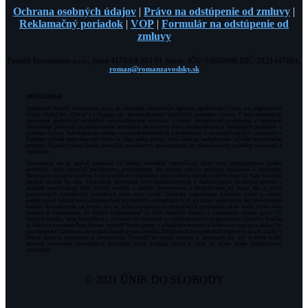
Ochrana osobných údajov
|
Právo na odstúpenie od zmluvy
|
Reklamačný poriadok
|
VOP
|
Formulár na odstúpenie od
zmluvy
Fintech Investments s.r.o., Jasná 4175/9A 903 01 Senec, IČO: 53628080 DIČ: 2121447064,
roman@romanzavodsky.sk
DISCLAIMER:
Spoločnosť Fintech Investments, s.r.o. je viazaným investičným agentom spoločnosti Cyrrus, a.s. organizačná
zložka (ďalej len „Cyrrus“) a funguje ako sprostredkovateľ finančných produktov Cyrrus. V tejto súvislosti je
oprávnená poskytovať investičné sprostredkovanie súvisiace s týmito investičnými produktami a nástrojmi.
Nemôžeme poskytnúť personalizované investičné poradenstvo mimo sprostredkovania finančných produktov a
nástrojov Cyrrus. Informácie na stránke www.unikdoslobody.sk a dedikovaných sociálnych sieťach a kanáloch v
žiadnom prípade nepredstavujú výzvu na kúpu alebo predaj akcií alebo na nasledovanie určitého investičného
prístupu. Neposkytujeme žiadne investičné poradenstvo, prezentujeme iba vlastné názory, postrehy, skúsenosti a
myšlienky.
Konzultácie nie je možné zamieňať za žiadne investičné odporúčania alebo rady, neposkytujeme žiadne
investičné alebo finančné poradenstvo, prezentujeme iba vlastné názory, postrehy, skúsenosti a myšlienky.
Nenesieme zodpovednosť za Vaše investičné rozhodnutia. Ako investor hlavnú zodpovednosť za Vašu finančnú
situáciu nesiete Vy sám. Informácie poskytnuté www.unikdoslobody.sk a dedikovanými sociálnymi sieťami a
kanálmi nenahradzujú Vašu vlastnú analýzu a úsudok. Investovanie a obchodovanie na burze ako aj iných
popisovaných investičných produktoch nesie svoje riziká. Dôsledne odporúčame každému urobiť si vlastnú
analýzu pred uskutočnením akéhokoľvek investičného rozhodnutia či už na burze alebo mimo nej. Investovanie
a/alebo obchodovanie na burze, ako aj iných popisovaných investičných produktoch nesie svoje riziká. Ako
investor si uvedomujete, že hlavnú zodpovednosť za Vašu finančnú situáciu a rozhodnutia nesiete práve Vy.
Webová stránka, moje konzultácie a ich obsah je zameraný na zvýšenie finančnej gramotnosti čitateľov. Snažím
sa ľudsky a zrozumiteľnou formou vysvetliť ľudom pojmy z oblasti investovania a budovania majetku a ukázať im
ako dosiahnuť čiastočnej alebo plnej finančnej nezávislosti. Snažím sa ľudom poskytnúť odpovede na ich otázky v
oblasti financií, ekonomiky a investovania. Vysvetliť im pojmy, nástroje a nejasnosti, tak aby si mohli lepšie
nastaviť porovnanie investičných produktov, ktoré zvažujú využiť a robiť na záver lepšie kvalifikované
rozhodnuti.
© 2021 ÚNIK DO SLOBODY